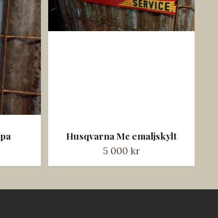
ppa
Husqvarna Mc emaljskylt
Th
5 000 kr