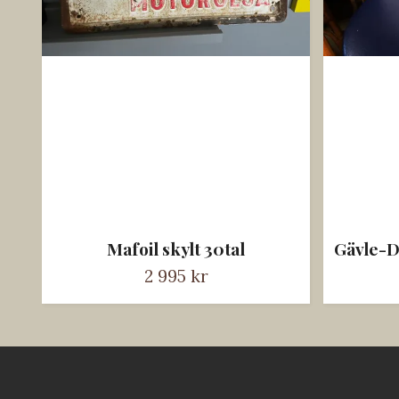
Mafoil skylt 30tal
Gävle-D
2 995 kr