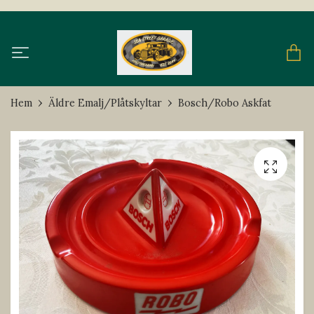
Hem
Äldre Emalj/Plåtskyltar
Bosch/Robo Askfat