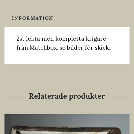
INFORMATION
2st lekta men kompletta krigare
från Matchbox. se bilder för skick.