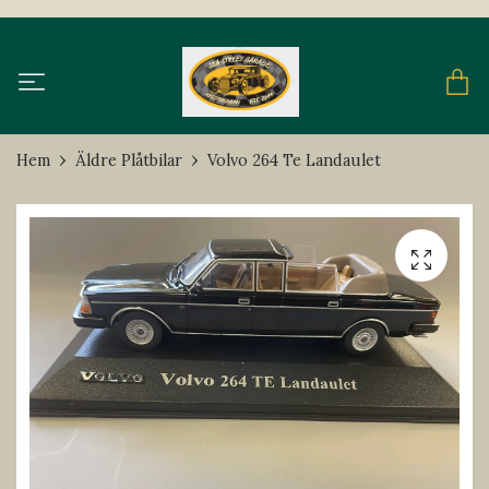
Hem
Äldre Plåtbilar
Volvo 264 Te Landaulet