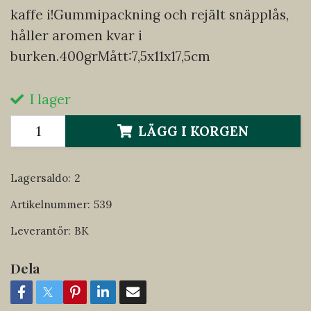
kaffe i!Gummipackning och rejält snäpplås,
håller aromen kvar i
burken.400grMått:7,5x11x17,5cm
I lager
LÄGG I KORGEN
Lagersaldo:
2
Artikelnummer:
539
Leverantör:
BK
Dela