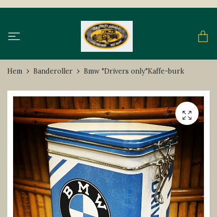
Hem
Banderoller
Bmw "Drivers only"Kaffe-burk