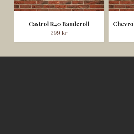
Castrol R40 Banderoll
Chevrol
299 kr