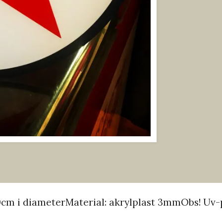
30cm i diameterMaterial: akrylplast 3mmObs! Uv-pr