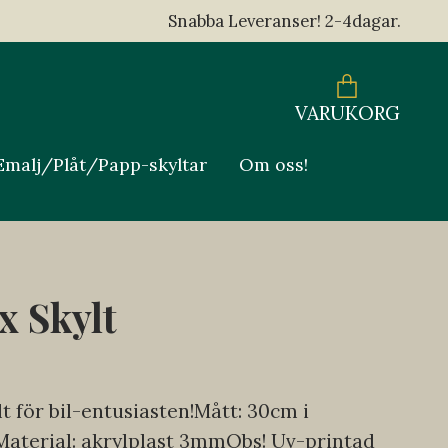
Snabba Leveranser! 2-4dagar.
VARUKORG
Emalj/Plåt/Papp-skyltar
Om oss!
x Skylt
t för bil-entusiasten!Mått: 30cm i
aterial: akrylplast 3mmObs! Uv-printad