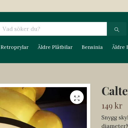
Retroprylar
Äldre Plåtbilar
Bensinia
Äldre 
Calte
149 kr
Snygg skyl
diameterM