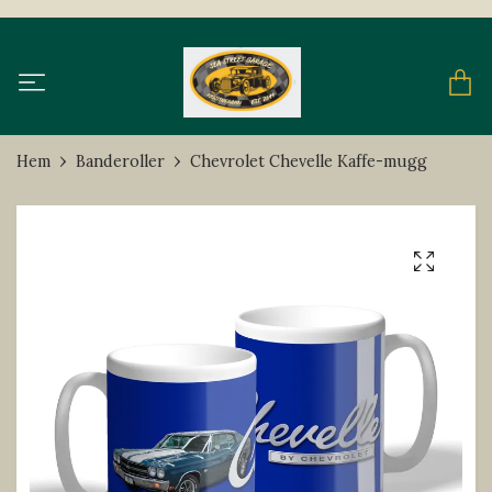
Hem
Banderoller
Chevrolet Chevelle Kaffe-mugg