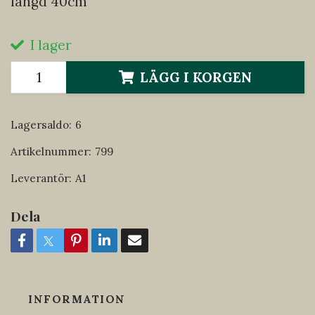
längd 40cm
I lager
LÄGG I KORGEN
Lagersaldo:
6
Artikelnummer:
799
Leverantör:
A1
Dela
INFORMATION