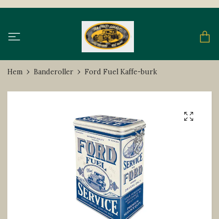
Hem
Banderoller
Ford Fuel Kaffe-burk