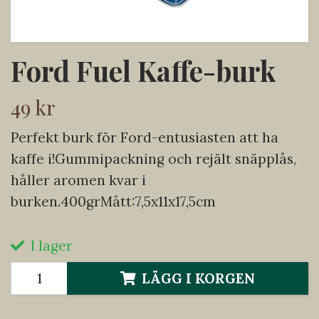
Ford Fuel Kaffe-burk
49 kr
Perfekt burk för Ford-entusiasten att ha
kaffe i!Gummipackning och rejält snäpplås,
håller aromen kvar i
burken.400grMått:7,5x11x17,5cm
I lager
LÄGG I KORGEN