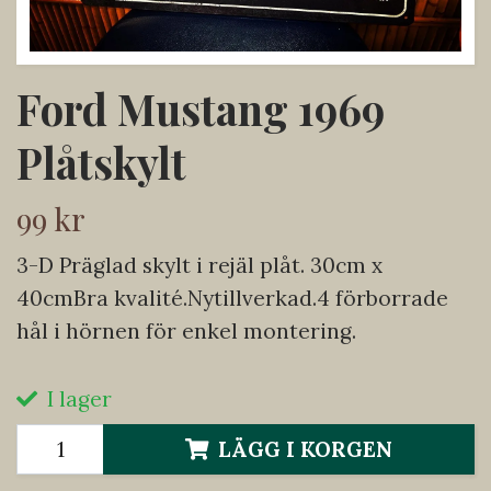
Ford Mustang 1969
Plåtskylt
99 kr
3-D Präglad skylt i rejäl plåt. 30cm x
40cmBra kvalité.Nytillverkad.4 förborrade
hål i hörnen för enkel montering.
I lager
LÄGG I KORGEN