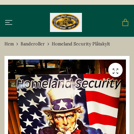
Hem
Banderoller
Homeland Security Plåtskylt