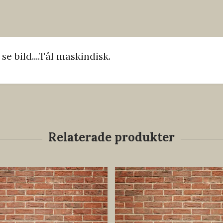
 bild....Tål maskindisk.