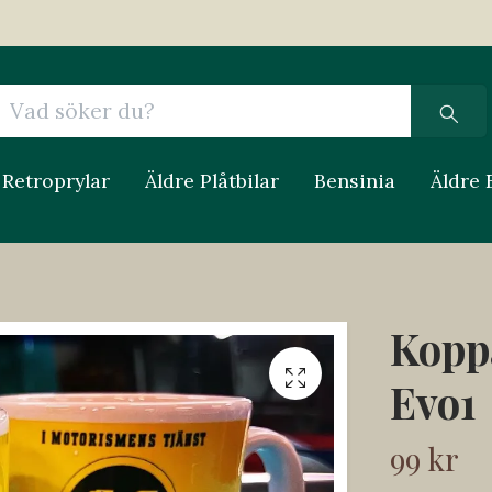
Retroprylar
Äldre Plåtbilar
Bensinia
Äldre 
Kopp
Evo1
99 kr