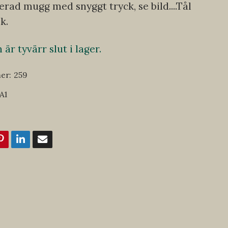
rad mugg med snyggt tryck, se bild....Tål
k.
är tyvärr slut i lager.
er:
259
A1