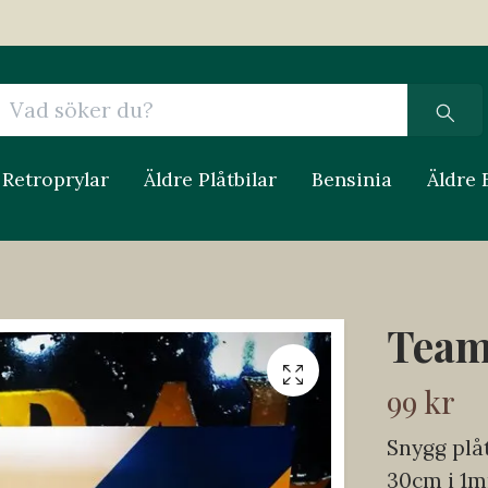
Retroprylar
Äldre Plåtbilar
Bensinia
Äldre 
Team
99 kr
Snygg plå
30cm i 1m