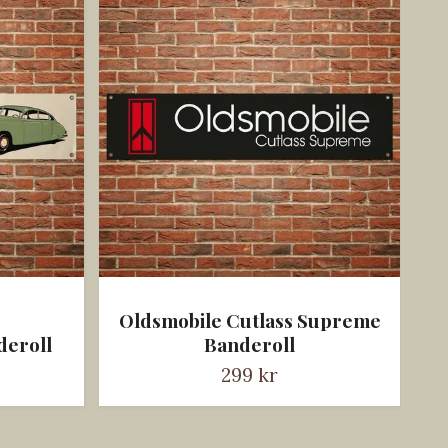
Oldsmobile Cutlass Supreme
deroll
Banderoll
P
299 kr