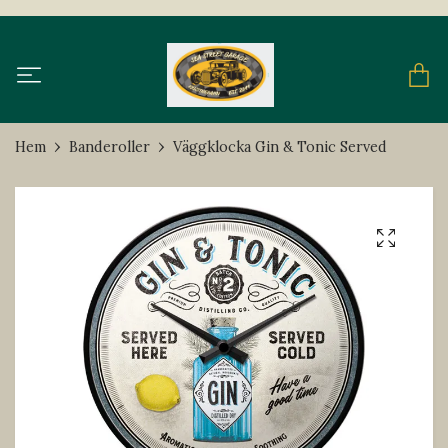
Hem
Banderoller
Väggklocka Gin & Tonic Served