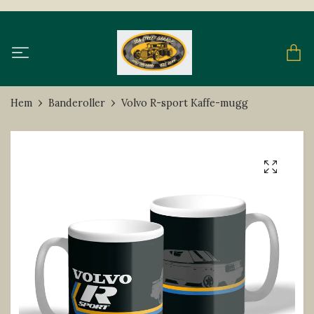
Hem
Banderoller
Volvo R-sport Kaffe-mugg