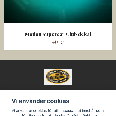
Motion Supercar Club dekal
40 kr
Vi använder cookies
Kontakt
Vi använder cookies för att anpassa det innehåll som
Köpvillkor
visas för dig och för att du ska få bästa tänkbara