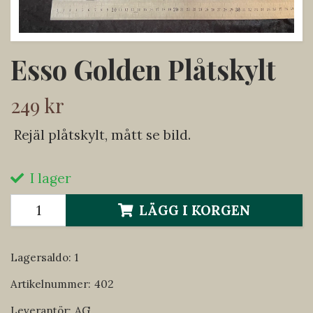
Esso Golden Plåtskylt
249 kr
Rejäl plåtskylt, mått se bild.
I lager
LÄGG I KORGEN
Lagersaldo:
1
Artikelnummer:
402
Leverantör:
AG