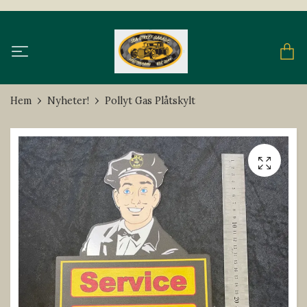
Hem
Nyheter!
Pollyt Gas Plåtskylt