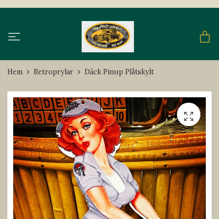
Hem
Retroprylar
Däck Pinup Plåtskylt