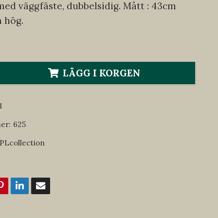
med väggfäste, dubbelsidig. Mått : 43cm
 hög.
LÄGG I KORGEN
1
er:
625
PLcollection