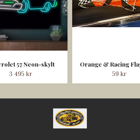
rolet 57 Neon-skylt
Orange & Racing Fla
3 495 kr
59 kr