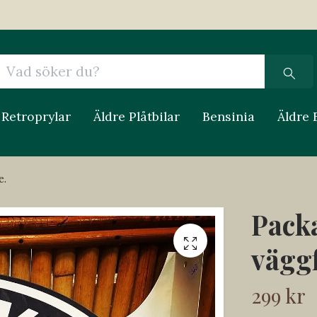
Retroprylar
Äldre Plåtbilar
Bensinia
Äldre 
e.
Packa
väggf
299 kr