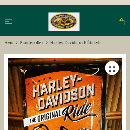
Hem
Banderoller
Harley Davidson Plåtskylt