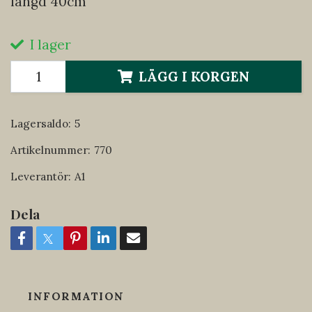
längd 40cm
I lager
LÄGG I KORGEN
Lagersaldo:
5
Artikelnummer:
770
Leverantör:
A1
Dela
INFORMATION