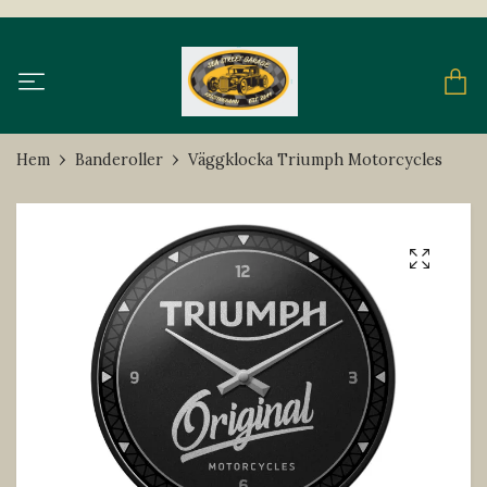
Hem
Banderoller
Väggklocka Triumph Motorcycles