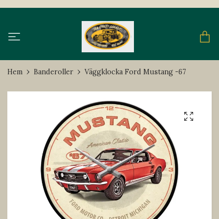
Hem
Banderoller
Väggklocka Ford Mustang -67