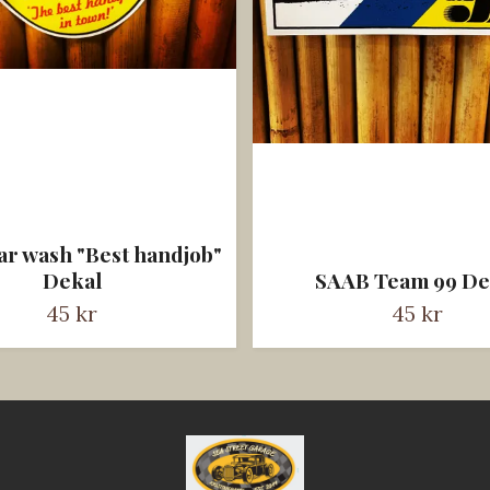
car wash "Best handjob"
Dekal
SAAB Team 99 De
45 kr
45 kr